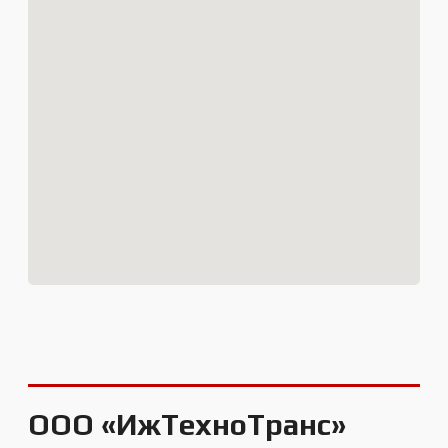
ООО «ИжТехноТранс»
ИНН:
1840083170;
КПП:
184001001;
ОГРН:
1181832021997
Основной вид деятельности:
46.62
Торговля оптовая станками
Юридический адрес:
426053, Удмуртская республика, г.
Ижевск, ул. Салютовская, д. 19, офис 32
Генеральный директор:
Лубнин Антон
Анатольевич
Дата регистрации:
03.10.2018 г.