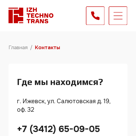
Главная
/
Контакты
О компа
Комплек
Где мы находимся?
Оборудо
г. Ижевск, ул. Салютовская д. 19,
Сервис
оф. 32
Новости
+7 (3412) 65-09-05
Контакт
office@izhtechnotrans.com
На связи с вами с понедельника
по пятницу с 09:00 до 18:00
по Москве